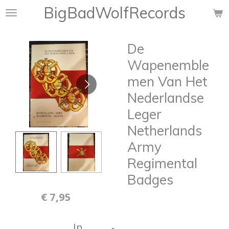
BigBadWolfRecords
Ga
direct
naar
De
de
hoofdinhoud
Wapenemble
men Van Het
Nederlandse
Leger
Netherlands
Army
Regimental
Badges
€ 7,95
In