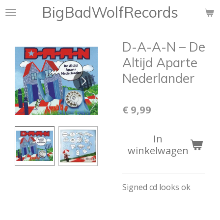
BigBadWolfRecords
Ga
direct
naar
D-A-A-N ‎– De
de
hoofdinhoud
Altijd Aparte
Nederlander
€ 9,99
In
winkelwagen
Signed cd looks ok