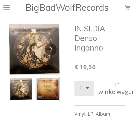
BigBadWolfRecords
Ga
direct
naar
IN.SI.DIA ‎–
de
hoofdinhoud
Denso
Inganno
€ 19,50
In
winkelwage
Vinyl, LP, Album