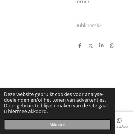
corner
Dublinersk2
D
D
S
D
e
e
h
e
l
e
a
l
e
l
r
e
n
e
n
© 2021 BigBadWolfRecords
Deze website gebruikt cookies voor analyse-
Powered by
JouwWeb
doeleinden en/of het tonen van advertenties.
Door gebruik te blijven maken van de site gaat
u hiermee akkoord.
Akkoord
E-mailadres
Telefoonnummer
Kaart
Facebook
WhatsApp