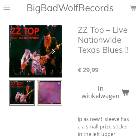
BigBadWolfRecords
Ga
direct
naar
ZZ Top – Live
de
hoofdinhoud
Nationwide
Texas Blues !!
€ 29,99
In
winkelwagen
lp as new ! sleeve has
a a small prize sticker
in the left upper