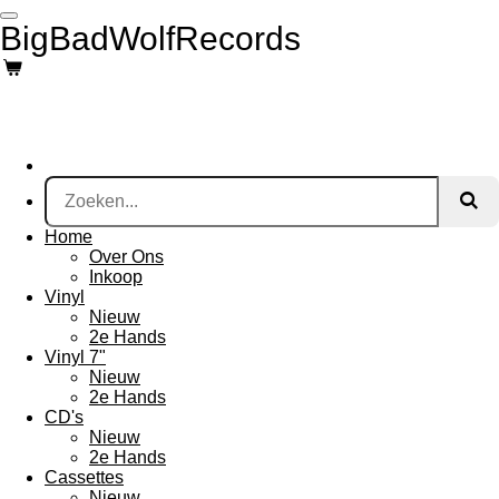
Ga
BigBadWolfRecords
direct
naar
de
hoofdinhoud
Home
Over Ons
Inkoop
Vinyl
Nieuw
2e Hands
Vinyl 7"
Nieuw
2e Hands
CD's
Nieuw
2e Hands
Cassettes
Nieuw