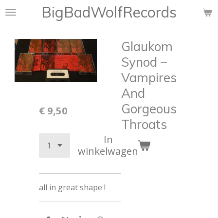
BigBadWolfRecords
Ga
direct
naar
Glaukom
de
hoofdinhoud
Synod ‎–
Vampires
And
Gorgeous
€ 9,50
Throats
In
winkelwagen
all in great shape !