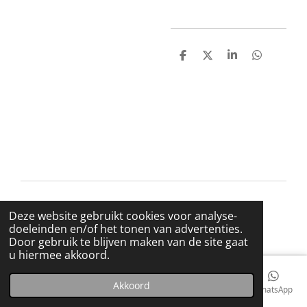
D
D
S
D
e
e
h
e
l
e
a
l
e
l
r
e
n
e
n
© 2021 BigBadWolfRecords
Deze website gebruikt cookies voor analyse-
Powered by
JouwWeb
doeleinden en/of het tonen van advertenties.
Door gebruik te blijven maken van de site gaat
u hiermee akkoord.
Akkoord
E-mailadres
Telefoonnummer
Kaart
Facebook
WhatsApp