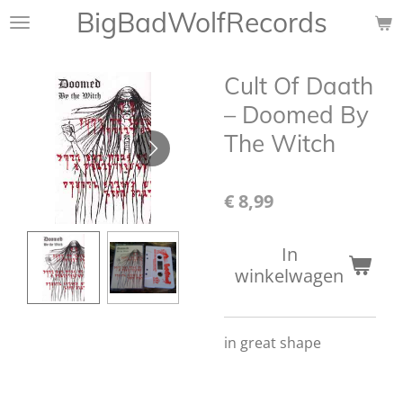
BigBadWolfRecords
Ga
direct
naar
Cult Of Daath
de
hoofdinhoud
‎– Doomed By
The Witch
€ 8,99
In
winkelwagen
in great shape