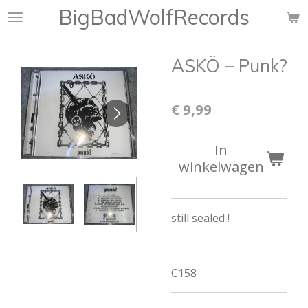
BigBadWolfRecords
Ga
direct
naar
ASKÖ ‎– Punk?
de
hoofdinhoud
€ 9,99
In
winkelwagen
still sealed !
C158