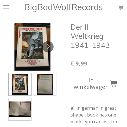
BigBadWolfRecords
Ga
direct
naar
Der II
de
hoofdinhoud
Weltkrieg
1941-1943
€ 9,99
In
winkelwagen
all in german in great
shape , book has one
mark , you can ask for