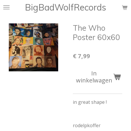
BigBadWolfRecords
Ga
direct
naar
The Who
de
hoofdinhoud
Poster 60x60
€ 7,99
In
winkelwagen
in great shape !
rodelpkoffer