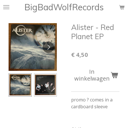
BigBadWolfRecords
Ga
direct
naar
Alister - Red
de
hoofdinhoud
Planet EP
€ 4,50
In
winkelwagen
promo ? comes in a
cardboard sleeve