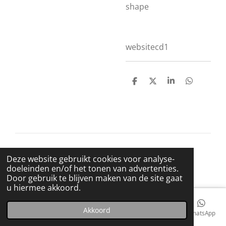
shape
websitecd1
D
D
S
D
e
e
h
e
l
e
a
l
e
l
r
e
n
e
n
© 2021 BigBadWolfRecords
Deze website gebruikt cookies voor analyse-
Powered by
JouwWeb
doeleinden en/of het tonen van advertenties.
Door gebruik te blijven maken van de site gaat
u hiermee akkoord.
Akkoord
E-mailadres
Telefoonnummer
Kaart
Facebook
WhatsApp