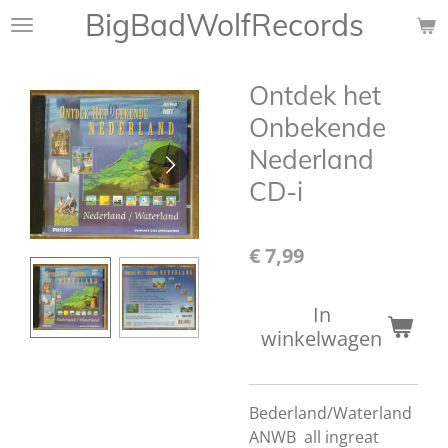
BigBadWolfRecords
Ga
direct
naar
Ontdek het
de
hoofdinhoud
Onbekende
Nederland
CD-i
€ 7,99
In
winkelwagen
Bederland/Waterland
ANWB all ingreat