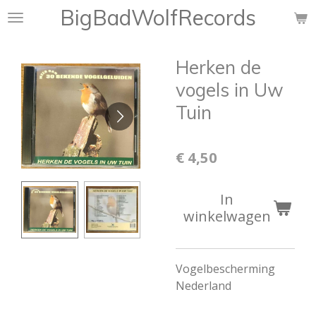
BigBadWolfRecords
Ga
direct
naar
Herken de
de
hoofdinhoud
vogels in Uw
Tuin
€ 4,50
In
winkelwagen
Vogelbescherming
Nederland