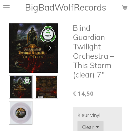
BigBadWolfRecords
Ga
direct
naar
Blind
de
hoofdinhoud
Guardian
Twilight
Orchestra ‎–
This Storm
(clear) 7"
€ 14,50
Kleur vinyl