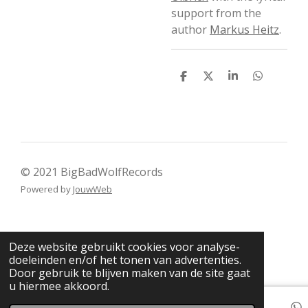
support from the
author
Markus Heitz
.
D
D
S
D
e
e
h
e
l
e
a
l
e
l
r
e
n
e
n
© 2021 BigBadWolfRecords
Powered by
JouwWeb
Deze website gebruikt cookies voor analyse-
doeleinden en/of het tonen van advertenties.
Door gebruik te blijven maken van de site gaat
u hiermee akkoord.