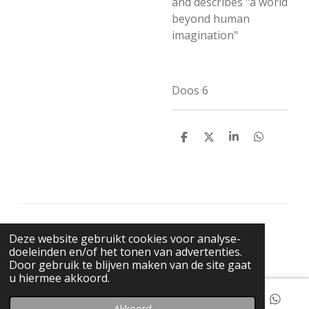
and describes "a world
beyond human
imagination"
Doos 6
D
D
S
D
e
e
h
e
l
e
a
l
e
l
r
e
n
e
n
© 2021 BigBadWolfRecords
Deze website gebruikt cookies voor analyse-
Powered by
JouwWeb
doeleinden en/of het tonen van advertenties.
Door gebruik te blijven maken van de site gaat
u hiermee akkoord.
Akkoord