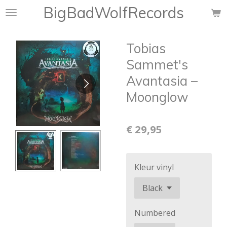
BigBadWolfRecords
Ga
direct
naar
Tobias
de
hoofdinhoud
Sammet's
Avantasia ‎–
Moonglow
€ 29,95
Kleur vinyl
Numbered