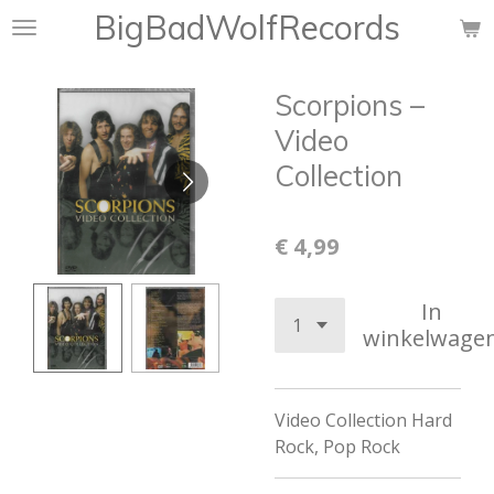
BigBadWolfRecords
Ga
direct
naar
Scorpions ‎–
de
hoofdinhoud
Video
Collection
€ 4,99
In
winkelwage
Video Collection Hard
Rock, Pop Rock