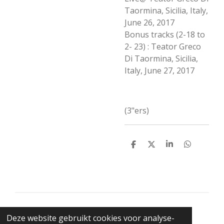
Taormina, Sicilia, Italy,
June 26, 2017
Bonus tracks (2-18 to
2- 23) : Teator Greco
Di Taormina, Sicilia,
Italy, June 27, 2017
(3"ers)
D
D
S
D
e
e
h
e
l
e
a
l
e
l
r
e
n
e
n
© 2021 BigBadWolfRecords
Deze website gebruikt cookies voor analyse-