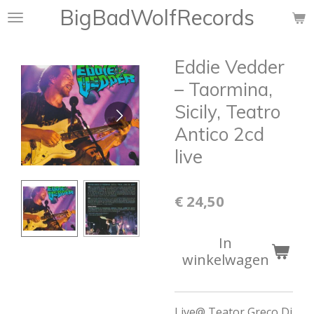
BigBadWolfRecords
Ga
direct
naar
Eddie Vedder
de
hoofdinhoud
‎– Taormina,
Sicily, Teatro
Antico 2cd
live
€ 24,50
In
winkelwagen
Live@
Teator Greco Di