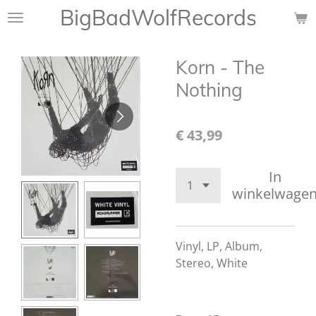
BigBadWolfRecords
Ga
direct
naar
Korn - The
de
hoofdinhoud
Nothing
€ 43,99
In
winkelwage
Vinyl, LP, Album,
Stereo,
White