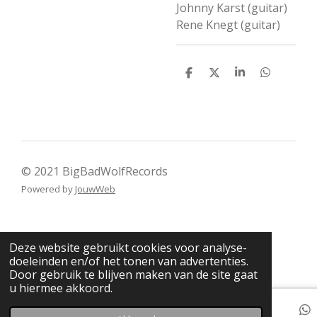
Johnny Karst (guitar)
Rene Knegt (guitar)
D
D
S
D
e
e
h
e
l
e
a
l
e
l
r
e
n
e
n
© 2021 BigBadWolfRecords
Powered by
JouwWeb
Deze website gebruikt cookies voor analyse-
doeleinden en/of het tonen van advertenties.
Door gebruik te blijven maken van de site gaat
u hiermee akkoord.