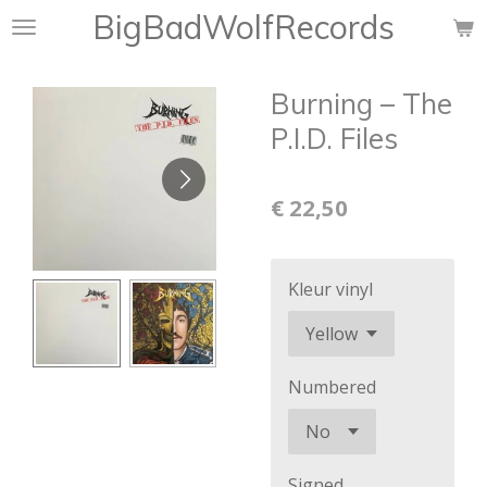
BigBadWolfRecords
Ga
direct
naar
Burning ‎– The
de
hoofdinhoud
P.I.D. Files
€ 22,50
Kleur vinyl
Numbered
Signed