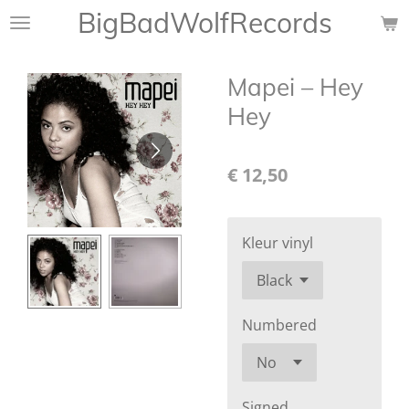
BigBadWolfRecords
Ga
direct
naar
Mapei ‎– Hey
de
hoofdinhoud
Hey
€ 12,50
Kleur vinyl
Numbered
Signed