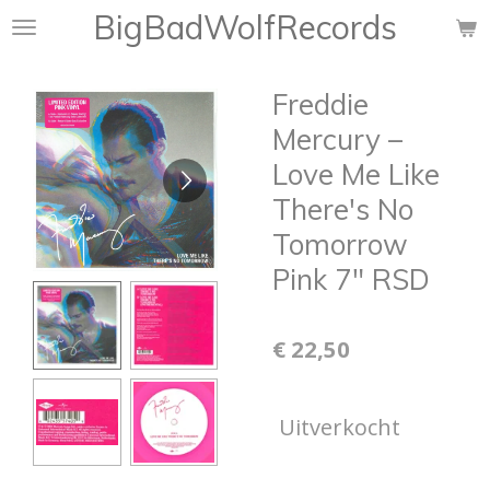
BigBadWolfRecords
Ga
direct
naar
Freddie
de
hoofdinhoud
Mercury ‎–
Love Me Like
There's No
Tomorrow
Pink 7" RSD
€ 22,50
Uitverkocht