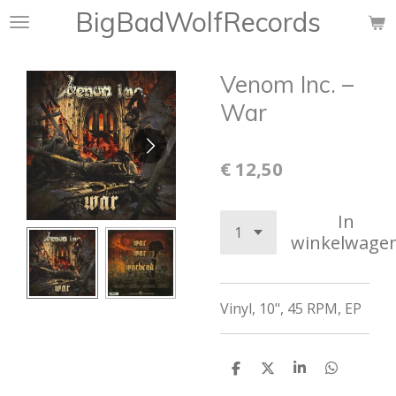
BigBadWolfRecords
Ga
direct
naar
Venom Inc. ‎–
de
hoofdinhoud
War
€ 12,50
In
winkelwage
Vinyl, 10", 45 RPM, EP
D
D
S
D
e
e
h
e