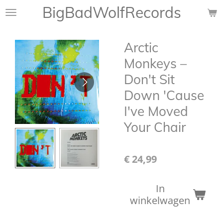
BigBadWolfRecords
Ga
direct
naar
Arctic
de
hoofdinhoud
Monkeys ‎–
Don't Sit
Down 'Cause
I've Moved
Your Chair
€ 24,99
In
winkelwagen