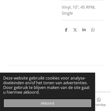
Vinyl, 10", 45 RPM,
Single
D
D
S
D
e
e
h
e
l
e
a
l
e
l
r
e
n
e
n
© 2021 BigBadWolfRecords
Deze website gebruikt cookies voor analyse-
Powered by
JouwWeb
doeleinden en/of het tonen van advertenties.
Door gebruik te blijven maken van de site gaat
u hiermee akkoord.
Akkoord
E-mailadres
Telefoonnummer
Kaart
Facebook
WhatsApp