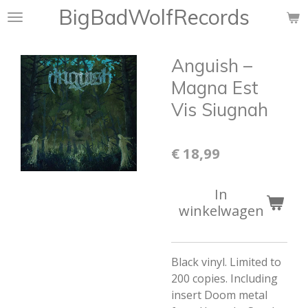
BigBadWolfRecords
Ga
direct
naar
Anguish –
de
hoofdinhoud
Magna Est
Vis Siugnah
€ 18,99
In
winkelwagen
Black vinyl. Limited to
200 copies. Including
insert Doom metal