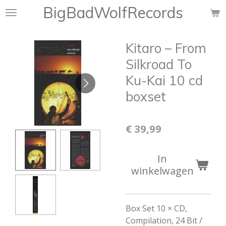
BigBadWolfRecords
Ga
direct
naar
Kitaro ‎– From
de
hoofdinhoud
Silkroad To
Ku-Kai 10 cd
boxset
€ 39,99
In
winkelwagen
Box Set
10 × CD,
Compilation,
24 Bit /