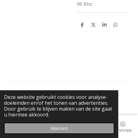
96 Khz
D
D
S
D
e
e
h
e
l
e
a
l
e
l
r
e
n
e
n
© 2021 BigBadWolfRecords
Deze website gebruikt cookies voor analyse-
Powered by
JouwWeb
doeleinden en/of het tonen van advertenties.
Door gebruik te blijven maken van de site gaat
u hiermee akkoord.
Akkoord
E-mailadres
Telefoonnummer
Kaart
Facebook
WhatsApp