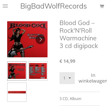
BigBadWolfRecords
Ga
direct
naar
Blood God –
de
hoofdinhoud
Rock'N'Roll
Warmachine
3 cd digipack
€ 14,99
In
winkelwage
3 CD, Album