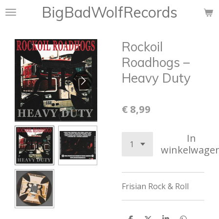
BigBadWolfRecords
Ga
direct
naar
Rockoil
de
hoofdinhoud
Roadhogs –
Heavy Duty
€ 8,99
In
winkelwage
Frisian
Rock & Roll