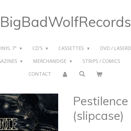
BigBadWolfRecords
VINYL 7"
CD'S
CASSETTES
DVD / LASERD
GAZINES
MERCHANDISE
STRIPS / COMICS
CONTACT
Pestilence
(slipcase)