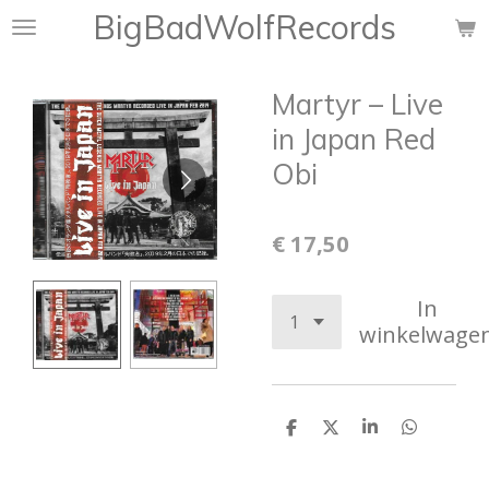
BigBadWolfRecords
Ga
direct
naar
Martyr ‎– Live
de
hoofdinhoud
in Japan Red
Obi
€ 17,50
In
winkelwage
D
D
S
D
e
e
h
e
l
e
a
l
e
l
r
e