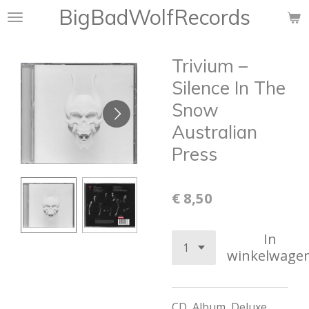
BigBadWolfRecords
Ga
direct
naar
Trivium ‎–
de
hoofdinhoud
Silence In The
Snow
Australian
Press
€ 8,50
In
winkelwage
CD, Album, Deluxe