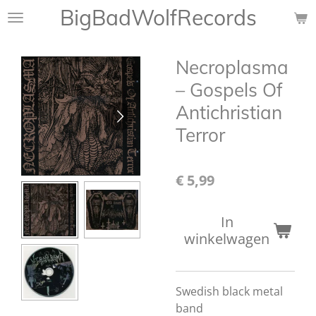
BigBadWolfRecords
Ga
direct
naar
Necroplasma
de
hoofdinhoud
– Gospels Of
Antichristian
Terror
€ 5,99
In
winkelwagen
Swedish black metal
band