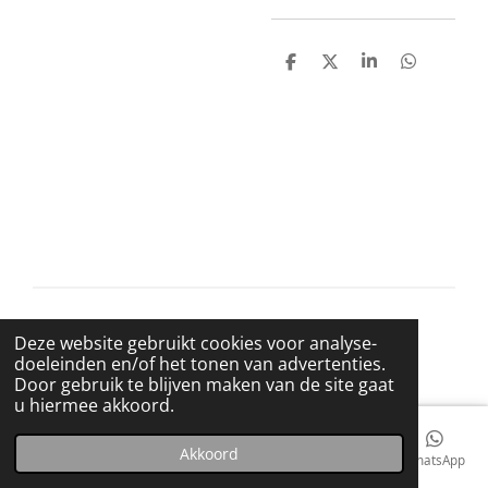
D
D
S
D
e
e
h
e
l
e
a
l
e
l
r
e
n
e
n
© 2021 BigBadWolfRecords
Deze website gebruikt cookies voor analyse-
Powered by
JouwWeb
doeleinden en/of het tonen van advertenties.
Door gebruik te blijven maken van de site gaat
u hiermee akkoord.
Akkoord
E-mailadres
Telefoonnummer
Kaart
Facebook
WhatsApp