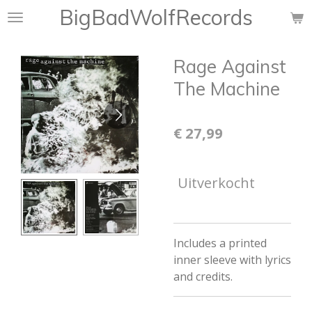
BigBadWolfRecords
Ga
direct
naar
Rage Against
de
hoofdinhoud
The Machine
€ 27,99
Uitverkocht
Includes a printed
inner sleeve with lyrics
and credits.