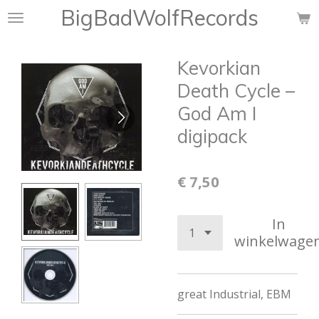
BigBadWolfRecords
Ga
direct
naar
Kevorkian
de
hoofdinhoud
Death Cycle –
God Am I
digipack
€ 7,50
In
winkelwage
great
Industrial, EBM