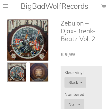
BigBadWolfRecords
Ga
direct
naar
Zebulon ‎–
de
hoofdinhoud
Djax-Break-
Beatz Vol. 2
€ 9,99
Kleur vinyl
Numbered