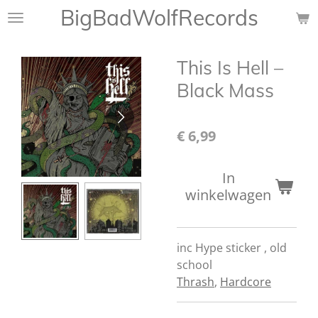
BigBadWolfRecords
Ga
direct
naar
This Is Hell ‎–
de
hoofdinhoud
Black Mass
€ 6,99
In
winkelwagen
inc Hype sticker , old
school
Thrash
,
Hardcore