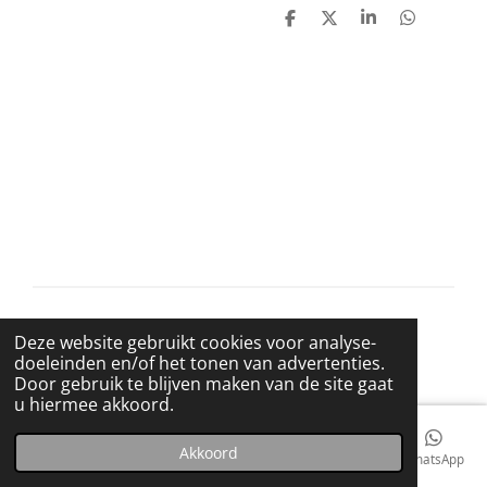
D
D
S
D
e
e
h
e
l
e
a
l
e
l
r
e
n
e
n
© 2021 BigBadWolfRecords
Deze website gebruikt cookies voor analyse-
Powered by
JouwWeb
doeleinden en/of het tonen van advertenties.
Door gebruik te blijven maken van de site gaat
u hiermee akkoord.
Akkoord
E-mailadres
Telefoonnummer
Kaart
Facebook
WhatsApp