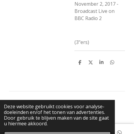
November 2, 2017 -
Broadcast Live on
BBC Radio 2
(3"ers)
D
D
S
D
e
e
h
e
l
e
a
l
e
l
r
e
n
e
n
© 2021 BigBadWolfRecords
Deze website gebruikt cookies voor analyse-
Powered by
JouwWeb
doeleinden en/of het tonen van advertenties.
Door gebruik te blijven maken van de site gaat
u hiermee akkoord.