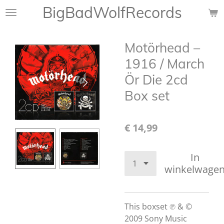
BigBadWolfRecords
Ga
direct
naar
Motörhead –
de
hoofdinhoud
1916 / March
Ör Die 2cd
Box set
€ 14,99
In
winkelwage
This boxset ℗ & ©
2009 Sony Music