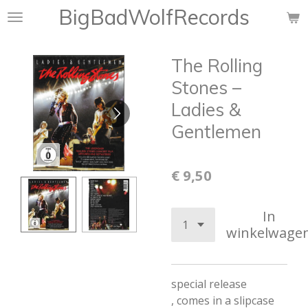
BigBadWolfRecords
Ga
direct
naar
The Rolling
de
hoofdinhoud
Stones ‎–
Ladies &
Gentlemen
€ 9,50
In
winkelwage
special release
,
comes in a slipcase