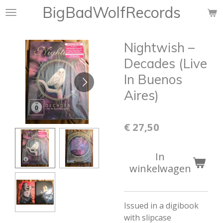
BigBadWolfRecords
Ga
direct
naar
Nightwish ‎–
de
hoofdinhoud
Decades (Live
In Buenos
Aires)
€ 27,50
In
winkelwagen
Issued in a digibook
with slipcase