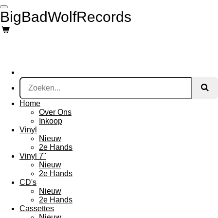
Ga
BigBadWolfRecords
direct
naar
de
hoofdinhoud
Home
Over Ons
Inkoop
Vinyl
Nieuw
2e Hands
Vinyl 7"
Nieuw
2e Hands
CD's
Nieuw
2e Hands
Cassettes
Nieuw