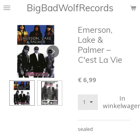
BigBadWolfRecords
Ga
direct
naar
Emerson,
de
hoofdinhoud
Lake &
Palmer –
C'est La Vie
€ 6,99
In
winkelwage
sealed