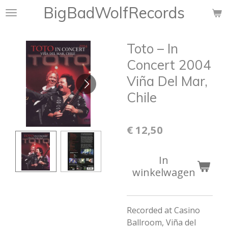
BigBadWolfRecords
Ga
direct
naar
Toto – In
de
hoofdinhoud
Concert 2004
Viña Del Mar,
Chile
€ 12,50
In
winkelwagen
Recorded at Casino
Ballroom, Viña del