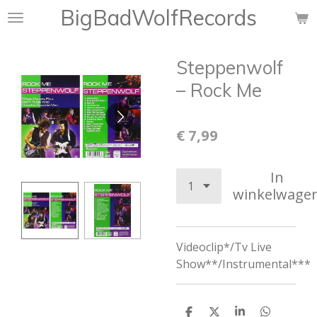
BigBadWolfRecords
Ga
direct
naar
Steppenwolf
de
hoofdinhoud
– Rock Me
€ 7,99
In
winkelwage
Videoclip*/Tv Live
Show**/Instrumental***
D
D
S
D