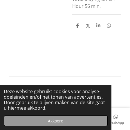
Hour 56 min.
D
D
S
D
e
e
h
e
l
e
a
l
e
l
r
e
n
e
n
© 2021 BigBadWolfRecords
Deze website gebruikt cookies voor analyse-
Powered by
JouwWeb
doeleinden en/of het tonen van advertenties.
Door gebruik te blijven maken van de site gaat
u hiermee akkoord.
Akkoord
E-mailadres
Telefoonnummer
Kaart
Facebook
WhatsApp