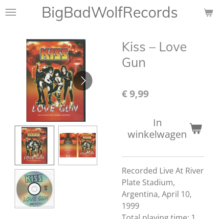
BigBadWolfRecords
Ga
direct
naar
Kiss – Love
de
hoofdinhoud
Gun
€ 9,99
In
winkelwagen
Recorded Live At River
Plate Stadium,
Argentina, April 10,
1999
Total playing time: 1