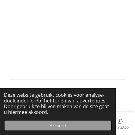
l
e
a
l
e
l
r
e
n
e
n
© 2021 BigBadWolfRecords
Deze website gebruikt cookies voor analyse-
Powered by
JouwWeb
doeleinden en/of het tonen van advertenties.
Door gebruik te blijven maken van de site gaat
u hiermee akkoord.
Akkoord
E-mailadres
Telefoonnummer
Kaart
Facebook
WhatsApp