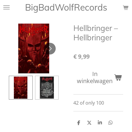
BigBadWolfRecords
Ga
direct
naar
Hellbringer –
de
hoofdinhoud
Hellbringer
€ 9,99
In
winkelwagen
42 of only 100
D
D
S
D
e
e
h
e