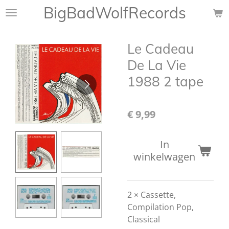
BigBadWolfRecords
Ga
direct
naar
Le Cadeau
de
hoofdinhoud
De La Vie
1988 2 tape
€ 9,99
In
winkelwagen
2 × Cassette,
Compilation Pop,
Classical