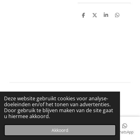
D
D
S
D
e
e
h
e
l
e
a
l
e
l
r
e
n
e
n
© 2021 BigBadWolfRecords
Deze website gebruikt cookies voor analyse-
Powered by
JouwWeb
doeleinden en/of het tonen van advertenties.
Door gebruik te blijven maken van de site gaat
u hiermee akkoord.
Akkoord
E-mailadres
Telefoonnummer
Kaart
Facebook
WhatsApp