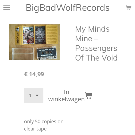
BigBadWolfRecords
Ga
direct
naar
My Minds
de
hoofdinhoud
Mine ‎–
Passengers
Of The Void
€ 14,99
In
winkelwagen
only 50 copies on
clear tape