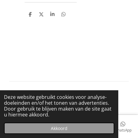
D
D
S
D
e
e
h
e
l
e
a
l
e
l
r
e
n
e
n
© 2021 BigBadWolfRecords
Deze website gebruikt cookies voor analyse-
Powered by
JouwWeb
doeleinden en/of het tonen van advertenties.
Door gebruik te blijven maken van de site gaat
u hiermee akkoord.
Akkoord
E-mailadres
Telefoonnummer
Kaart
Facebook
WhatsApp