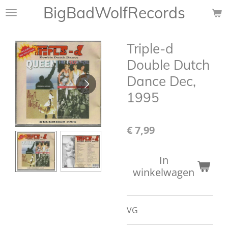
BigBadWolfRecords
Ga
direct
naar
Triple-d
de
hoofdinhoud
Double Dutch
Dance Dec,
1995
€ 7,99
In
winkelwagen
VG