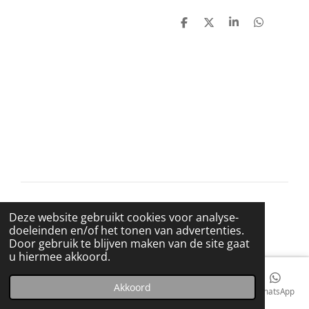
D
D
S
D
e
e
h
e
l
e
a
l
e
l
r
e
n
e
n
© 2021 BigBadWolfRecords
Deze website gebruikt cookies voor analyse-
Powered by
JouwWeb
doeleinden en/of het tonen van advertenties.
Door gebruik te blijven maken van de site gaat
u hiermee akkoord.
Akkoord
E-mailadres
Telefoonnummer
Kaart
Facebook
WhatsApp