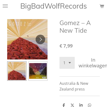
BigBadWolfRecords
Ga
direct
naar
Gomez ‎– A
de
hoofdinhoud
New Tide
€ 7,99
In
winkelwage
Australia & New
Zealand press
D
D
S
D