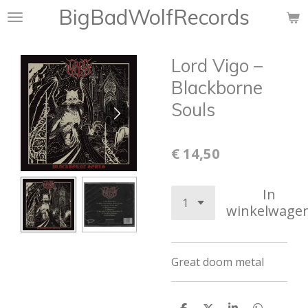
BigBadWolfRecords
Ga
direct
naar
Lord Vigo –
de
hoofdinhoud
Blackborne
Souls
€ 14,50
In
winkelwage
Great doom metal